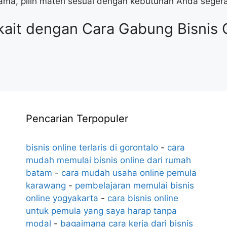
lama, pilih materi sesuai dengan kebutuhan Anda seger
kait dengan Cara Gabung Bisnis O
Pencarian Terpopuler
bisnis online terlaris di gorontalo
-
cara
mudah memulai bisnis online dari rumah
batam
-
cara mudah usaha online pemula
karawang
-
pembelajaran memulai bisnis
online yogyakarta
-
cara bisnis online
untuk pemula yang saya harap tanpa
modal
-
bagaimana cara kerja dari bisnis