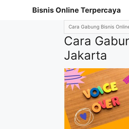
Skip
Bisnis Online Terpercaya
to
content
Search
for:
Cara Gabun
Jakarta