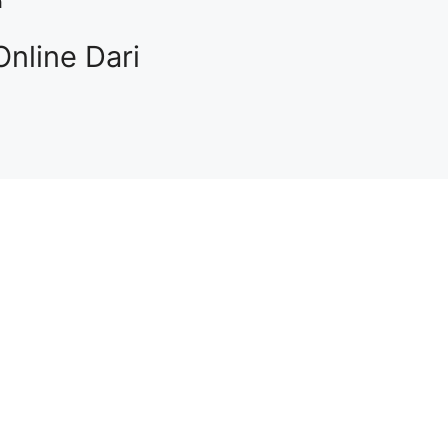
a
nline Dari