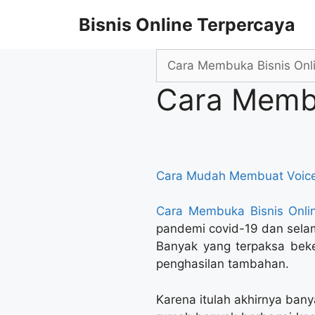
Skip
Bisnis Online Terpercaya
to
content
Search
for:
Cara Membu
Cara Mudah Membuat Voice
Cara Membuka Bisnis Onli
pandemi covid-19 dan sela
Banyak yang terpaksa beke
penghasilan tambahan.
Karena itulah akhirnya ban