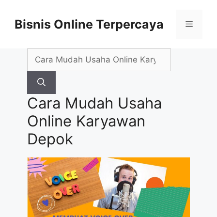
Skip
to
Bisnis Online Terpercaya
Menu
content
Search
for:
Cara Mudah Usaha
Online Karyawan
Depok