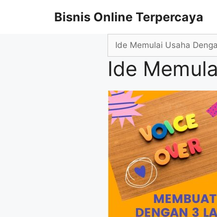
Skip
Bisnis Online Terpercaya
to
content
Search
for:
Ide Memul