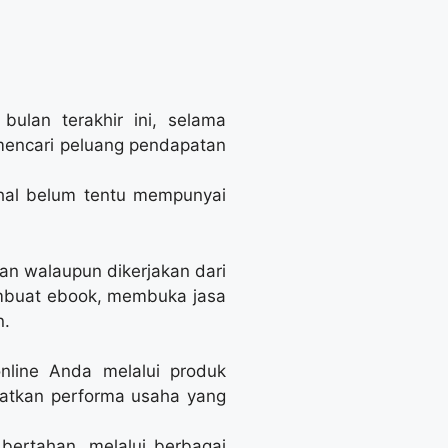
ulan terakhir ini, selama
mencari peluang pendapatan
ahal belum tentu mempunyai
an walaupun dikerjakan dari
mbuat ebook, membuka jasa
n.
nline Anda melalui produk
katkan performa usaha yang
bertahan, melalui berbagai