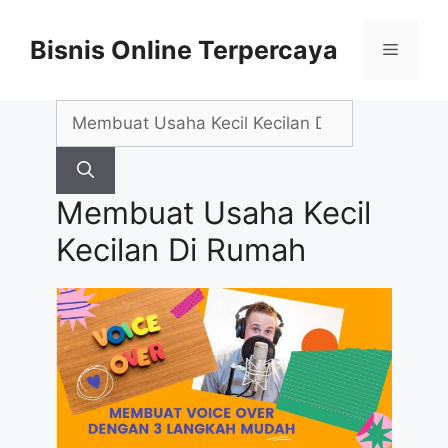
Skip
to
Bisnis Online Terpercaya
Menu
content
Search
for:
Membuat Usaha Kecil
Kecilan Di Rumah