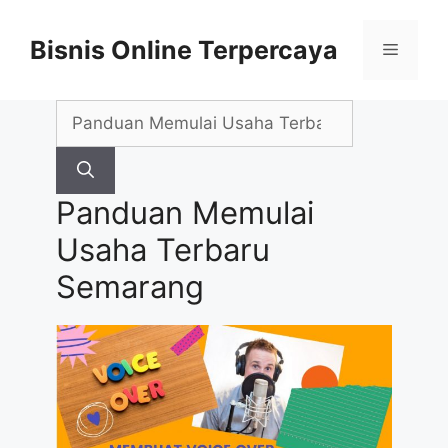
Skip
to
Bisnis Online Terpercaya
Menu
content
Search
for:
Panduan Memulai
Usaha Terbaru
Semarang