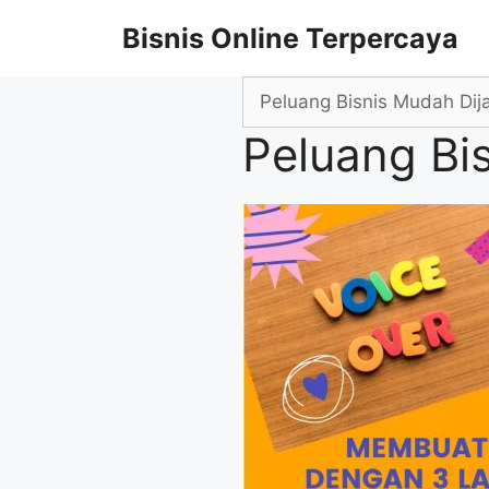
Skip
Bisnis Online Terpercaya
to
content
Search
for:
Peluang Bi