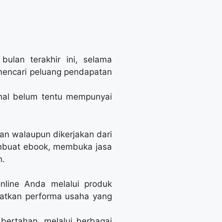
ulan terakhir ini, selama
mencari peluang pendapatan
ahal belum tentu mempunyai
an walaupun dikerjakan dari
mbuat ebook, membuka jasa
n.
nline Anda melalui produk
katkan performa usaha yang
bertahan, melalui berbagai