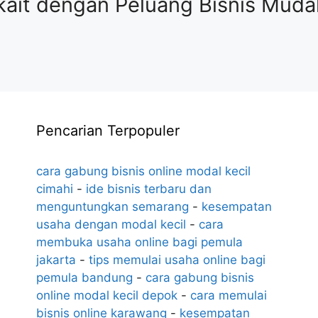
kait dengan Peluang Bisnis Muda
Pencarian Terpopuler
cara gabung bisnis online modal kecil
cimahi
-
ide bisnis terbaru dan
menguntungkan semarang
-
kesempatan
usaha dengan modal kecil
-
cara
membuka usaha online bagi pemula
jakarta
-
tips memulai usaha online bagi
pemula bandung
-
cara gabung bisnis
online modal kecil depok
-
cara memulai
bisnis online karawang
-
kesempatan