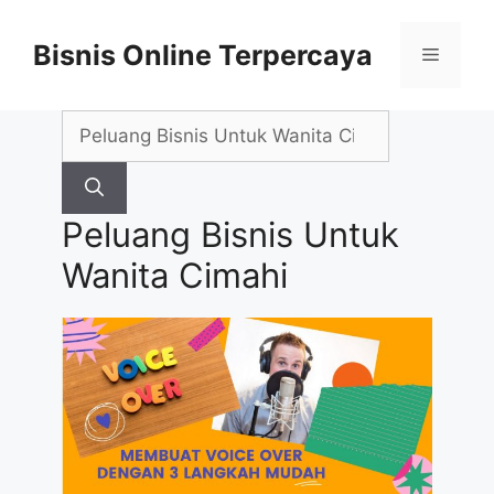
Skip
to
Bisnis Online Terpercaya
Menu
content
Search
for:
Peluang Bisnis Untuk
Wanita Cimahi