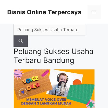
Skip
to
Bisnis Online Terpercaya
Menu
content
Search
for:
Peluang Sukses Usaha
Terbaru Bandung