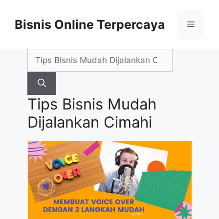
Skip
to
Bisnis Online Terpercaya
Menu
content
Search
for:
Tips Bisnis Mudah
Dijalankan Cimahi