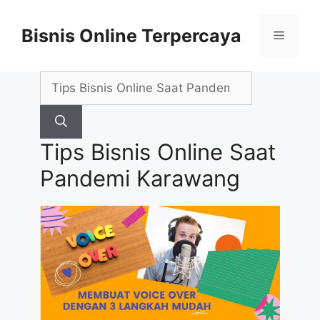
Skip
to
Bisnis Online Terpercaya
Menu
content
Search
for:
Tips Bisnis Online Saat
Pandemi Karawang