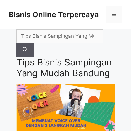
Skip
to
Bisnis Online Terpercaya
Menu
content
Search
for:
Tips Bisnis Sampingan
Yang Mudah Bandung