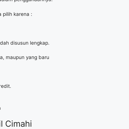
pilih karena :
udah disusun lengkap.
ga, maupun yang baru
edit.
a
l Cimahi