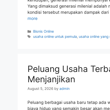
kehidupan, generasi milenial mempunyai k
Yang dimaksud generasi milenial adalah 
kondisi tersebut merupakan dampak dari
more
Categories
Bisnis Online
Tags
usaha online untuk pemula
,
usaha online yan
Peluang Usaha Terba
Menjanjikan
August 5, 2026
by
admin
Peluang berbagai usaha baru tetap ada w
biaya hidup yang semakin besar akan me