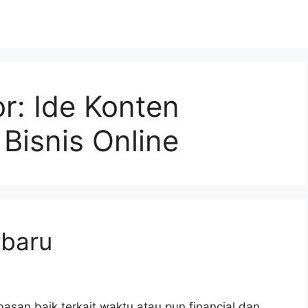
or:
Ide Konten
Bisnis Online
rbaru
san baik terkait waktu atau pun financial dan