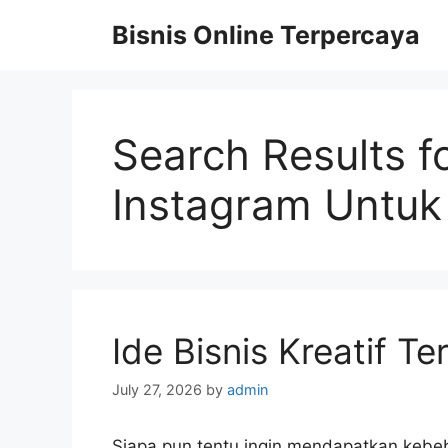
Skip
Bisnis Online Terpercaya
to
content
Search Results f
Instagram Untuk 
Ide Bisnis Kreatif Te
July 27, 2026
by
admin
Siapa pun tentu ingin mendapatkan kebeba